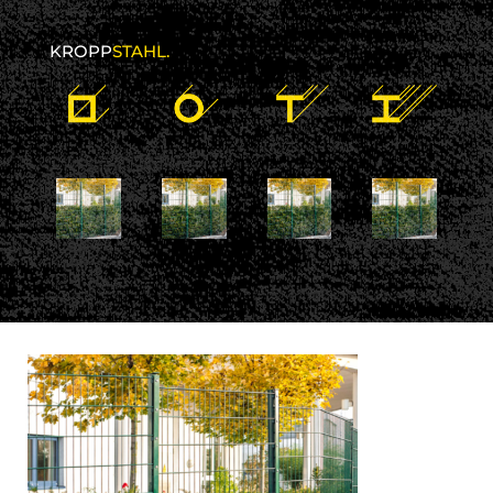
KROPP
STAHL.
24 November 2017
kroppstahl
No comments