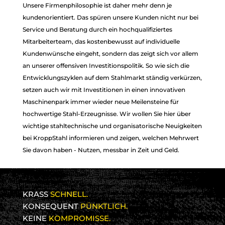
Unsere Firmenphilosophie ist daher mehr denn je
LEIDENSCHAFT
LEIDENSCHAFT
kundenorientiert. Das spüren unsere Kunden nicht nur bei
FÜR STAHL
FÜR STAHL
Service und Beratung durch ein hochqualifiziertes
Mitarbeiterteam, das kostenbewusst auf individuelle
Kundenwünsche eingeht, sondern das zeigt sich vor allem
an unserer offensiven Investitionspolitik. So wie sich die
Entwicklungszyklen auf dem Stahlmarkt ständig verkürzen,
setzen auch wir mit Investitionen in einen innovativen
Maschinenpark immer wieder neue Meilensteine für
hochwertige Stahl-Erzeugnisse. Wir wollen Sie hier über
wichtige stahltechnische und organisatorische Neuigkeiten
bei KroppStahl informieren und zeigen, welchen Mehrwert
Sie davon haben - Nutzen, messbar in Zeit und Geld.
KRASS
SCHNELL.
KONSEQUENT
PÜNKTLICH.
KEINE
KOMPROMISSE.