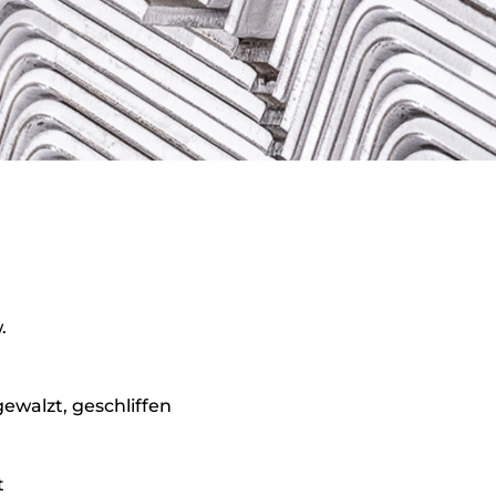
.
ewalzt, geschliffen
t