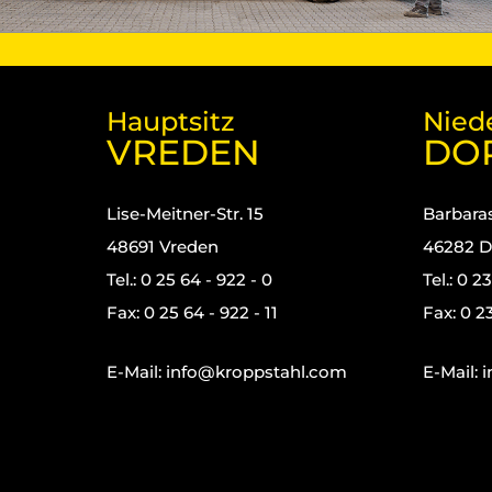
Hauptsitz
Nied
VREDEN
DO
Lise-Meitner-Str. 15
Barbaras
48691 Vreden
46282 D
Tel.: 0 25 64 - 922 - 0
Tel.: 0 2
Fax: 0 25 64 - 922 - 11
Fax: 0 23
E-Mail:
info@kroppstahl.com
E-Mail:
i