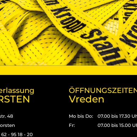
erlassung
ÖFFNUNGSZEITE
RSTEN
Vreden
tr. 48
Mo bis Do:
07.00 bis 17.30 U
orsten
Fr:
07.00 bis 15.00 U
3 62 - 95 18 - 20