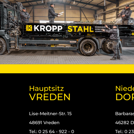
Hauptsitz
Nied
VREDEN
DO
Lise-Meitner-Str. 15
Barbaras
48691 Vreden
46282 D
Tel.: 0 25 64 - 922 - 0
Tel.: 0 2