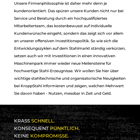
Unsere Firmenphilosophie ist daher mehr denn je
kundenorientiert. Das spüren unsere Kunden nicht nur bei
Service und Beratung durch ein hochqualifiziertes
Mitarbeiterteam, das kostenbewusst auf individuelle
LEIDENSCHAFT
LEIDENSCHAFT
Kundenwünsche eingeht, sondern das zeigt sich vor allem
an unserer offensiven Investitionspolitik. So wie sich die
FÜR STAHL
FÜR STAHL
Entwicklungszyklen auf dem Stahlmarkt ständig verkürzen,
setzen auch wir mit Investitionen in einen innovativen
Maschinenpark immer wieder neue Meilensteine für
hochwertige Stahl-Erzeugnisse. Wir wollen Sie hier über
wichtige stahltechnische und organisatorische Neuigkeiten
bei KroppStahl informieren und zeigen, welchen Mehrwert
Sie davon haben - Nutzen, messbar in Zeit und Geld.
KRASS
SCHNELL.
KONSEQUENT
PÜNKTLICH.
KEINE
KOMPROMISSE.