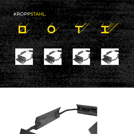
KROPP
STAHL.
24 November 2017
kroppstahl
No comments