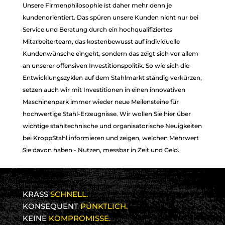
Unsere Firmenphilosophie ist daher mehr denn je
LEIDENSCHAFT
LEIDENSCHAFT
kundenorientiert. Das spüren unsere Kunden nicht nur bei
FÜR STAHL
FÜR STAHL
Service und Beratung durch ein hochqualifiziertes
Mitarbeiterteam, das kostenbewusst auf individuelle
Kundenwünsche eingeht, sondern das zeigt sich vor allem
an unserer offensiven Investitionspolitik. So wie sich die
Entwicklungszyklen auf dem Stahlmarkt ständig verkürzen,
setzen auch wir mit Investitionen in einen innovativen
Maschinenpark immer wieder neue Meilensteine für
hochwertige Stahl-Erzeugnisse. Wir wollen Sie hier über
wichtige stahltechnische und organisatorische Neuigkeiten
bei KroppStahl informieren und zeigen, welchen Mehrwert
Sie davon haben - Nutzen, messbar in Zeit und Geld.
KRASS
SCHNELL.
KONSEQUENT
PÜNKTLICH.
KEINE
KOMPROMISSE.