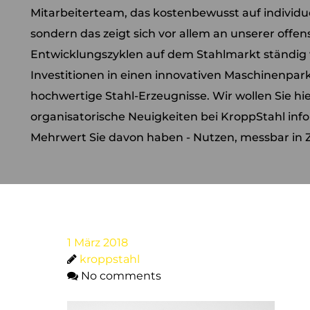
Mitarbeiterteam, das kostenbewusst auf individ
sondern das zeigt sich vor allem an unserer offensi
Entwicklungszyklen auf dem Stahlmarkt ständig 
Investitionen in einen innovativen Maschinenpar
hochwertige Stahl-Erzeugnisse. Wir wollen Sie hi
organisatorische Neuigkeiten bei KroppStahl inf
Mehrwert Sie davon haben - Nutzen, messbar in Z
1 März 2018
kroppstahl
No comments