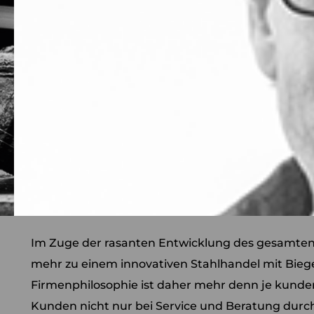
Im Zuge der rasanten Entwicklung des gesamte
mehr zu einem innovativen Stahlhandel mit Bieg
Firmenphilosophie ist daher mehr denn je kunden
Kunden nicht nur bei Service und Beratung durch 