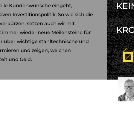
KEI
uelle Kundenwünsche eingeht,
ven Investitionspolitik. So wie sich die
verkürzen, setzen auch wir mit
KR
k immer wieder neue Meilensteine für
er über wichtige stahltechnische und
ormieren und zeigen, welchen
eit und Geld.