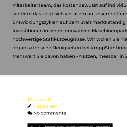
Mitarbeiterteam, das kostenbewusst auf individ
sondern das zeigt sich vor allem an unserer offensi
Entwicklungszyklen auf dem Stahlmarkt ständig 
Investitionen in einen innovativen Maschinenpar
hochwertige Stahl-Erzeugnisse. Wir wollen Sie hi
organisatorische Neuigkeiten bei KroppStahl inf
Mehrwert Sie davon haben - Nutzen, messbar in Z
19 Juli 2017
kroppstahl
No comments