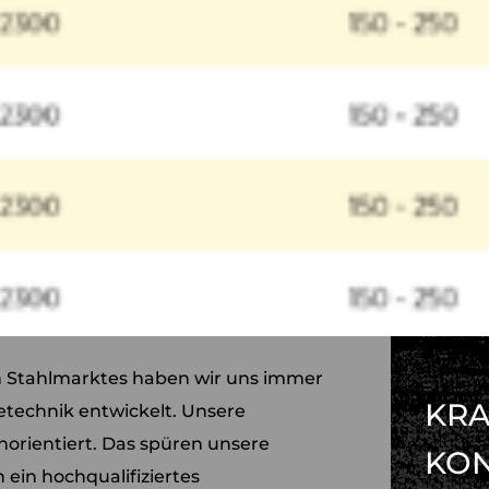
n Stahlmarktes haben wir uns immer
KRA
etechnik entwickelt. Unsere
orientiert. Das spüren unsere
KO
ein hochqualifiziertes