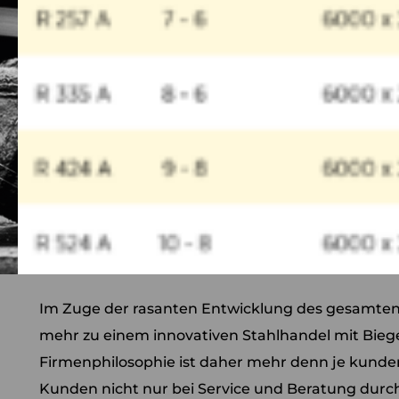
Im Zuge der rasanten Entwicklung des gesamte
mehr zu einem innovativen Stahlhandel mit Bieg
Firmenphilosophie ist daher mehr denn je kunden
Kunden nicht nur bei Service und Beratung durch 