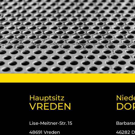
Hauptsitz
Nied
VREDEN
DO
Lise-Meitner-Str. 15
Barbaras
48691 Vreden
46282 D