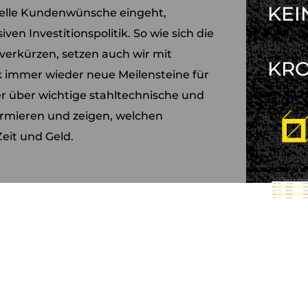
KEI
uelle Kundenwünsche eingeht,
ven Investitionspolitik. So wie sich die
verkürzen, setzen auch wir mit
KR
k immer wieder neue Meilensteine für
er über wichtige stahltechnische und
ormieren und zeigen, welchen
eit und Geld.