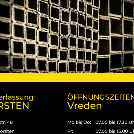
erlassung
ÖFFNUNGSZEITE
RSTEN
Vreden
tr. 48
Mo bis Do:
07.00 bis 17.30 U
orsten
Fr:
07.00 bis 15.00 U