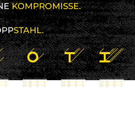
NE
KOMPROMISSE.
OPP
STAHL.