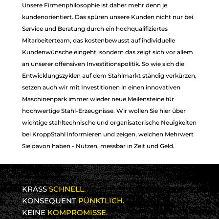
Unsere Firmenphilosophie ist daher mehr denn je
kundenorientiert. Das spüren unsere Kunden nicht nur bei
Service und Beratung durch ein hochqualifiziertes
Mitarbeiterteam, das kostenbewusst auf individuelle
LEIDENSCHAFT
LEIDENSCHAFT
Kundenwünsche eingeht, sondern das zeigt sich vor allem
an unserer offensiven Investitionspolitik. So wie sich die
FÜR STAHL
FÜR STAHL
Entwicklungszyklen auf dem Stahlmarkt ständig verkürzen,
setzen auch wir mit Investitionen in einen innovativen
Maschinenpark immer wieder neue Meilensteine für
hochwertige Stahl-Erzeugnisse. Wir wollen Sie hier über
wichtige stahltechnische und organisatorische Neuigkeiten
bei KroppStahl informieren und zeigen, welchen Mehrwert
Sie davon haben - Nutzen, messbar in Zeit und Geld.
KRASS
SCHNELL.
KONSEQUENT
PÜNKTLICH.
KEINE
KOMPROMISSE.