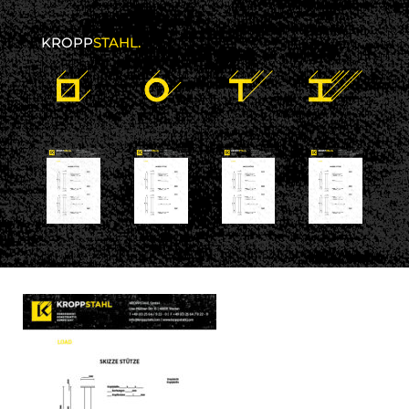
KROPP
STAHL.
24 November 2017
kroppstahl
No comments