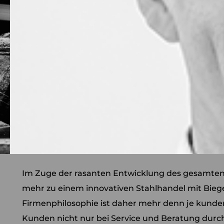
Im Zuge der rasanten Entwicklung des gesamte
mehr zu einem innovativen Stahlhandel mit Bieg
Firmenphilosophie ist daher mehr denn je kunden
Kunden nicht nur bei Service und Beratung durch 