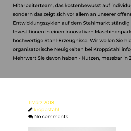
Mitarbeiterteam, das kostenbewusst auf individ
sondern das zeigt sich vor allem an unserer offensi
Entwicklungszyklen auf dem Stahlmarkt ständig 
Investitionen in einen innovativen Maschinenpar
hochwertige Stahl-Erzeugnisse. Wir wollen Sie hi
organisatorische Neuigkeiten bei KroppStahl inf
Mehrwert Sie davon haben - Nutzen, messbar in Z
1 März 2018
kroppstahl
No comments