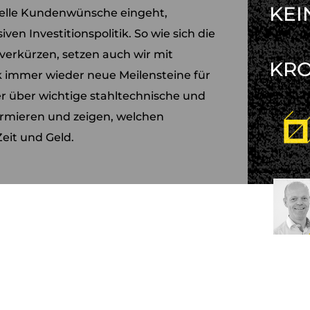
KEI
uelle Kundenwünsche eingeht,
ven Investitionspolitik. So wie sich die
verkürzen, setzen auch wir mit
KR
k immer wieder neue Meilensteine für
er über wichtige stahltechnische und
ormieren und zeigen, welchen
eit und Geld.