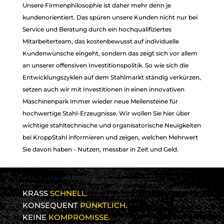
Unsere Firmenphilosophie ist daher mehr denn je
LEIDENSCHAFT
LEIDENSCHAFT
kundenorientiert. Das spüren unsere Kunden nicht nur bei
FÜR STAHL
FÜR STAHL
Service und Beratung durch ein hochqualifiziertes
Mitarbeiterteam, das kostenbewusst auf individuelle
Kundenwünsche eingeht, sondern das zeigt sich vor allem
an unserer offensiven Investitionspolitik. So wie sich die
Entwicklungszyklen auf dem Stahlmarkt ständig verkürzen,
setzen auch wir mit Investitionen in einen innovativen
Maschinenpark immer wieder neue Meilensteine für
hochwertige Stahl-Erzeugnisse. Wir wollen Sie hier über
wichtige stahltechnische und organisatorische Neuigkeiten
bei KroppStahl informieren und zeigen, welchen Mehrwert
Sie davon haben - Nutzen, messbar in Zeit und Geld.
KRASS
SCHNELL.
KONSEQUENT
PÜNKTLICH.
KEINE
KOMPROMISSE.