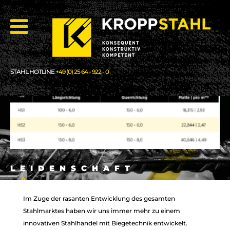
STAHL HOTLINE
+49 (0) 25 64 - 922 - 0
LEIDENSCHAFT
LEIDENSCHAFT
FÜR STAHL
FÜR STAHL
Im Zuge der rasanten Entwicklung des gesamten
Stahlmarktes haben wir uns immer mehr zu einem
innovativen Stahlhandel mit Biegetechnik entwickelt.