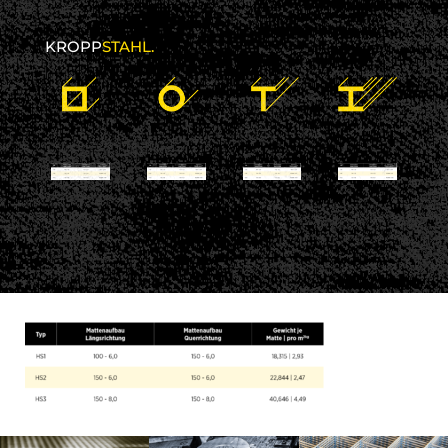
KROPP
STAHL.
24 November 2017
kroppstahl
No comments