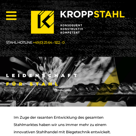
STAHL HOTLINE
+49 (0) 25 64 - 922 - 0
LEIDENSCHAFT
LEIDENSCHAFT
FÜR STAHL
FÜR STAHL
Im Zuge der rasanten Entwicklung des gesamten
Stahlmarktes haben wir uns immer mehr zu einem
innovativen Stahlhandel mit Biegetechnik entwickelt.