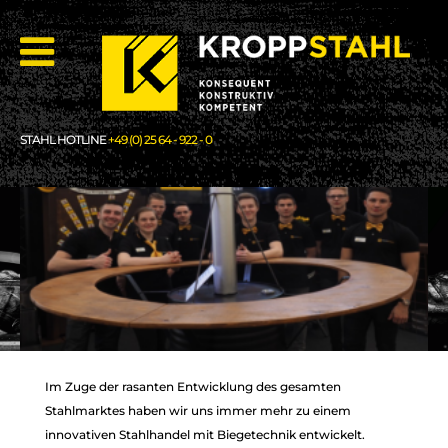
STAHL HOTLINE
+49 (0) 25 64 - 922 - 0
Im Zuge der rasanten Entwicklung des gesamten
LEIDENSCHAFT
LEIDENSCHAFT
Stahlmarktes haben wir uns immer mehr zu einem
FÜR STAHL
FÜR STAHL
innovativen Stahlhandel mit Biegetechnik entwickelt.