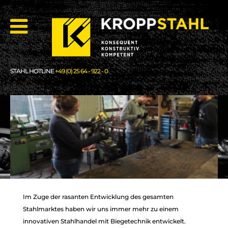
STAHL HOTLINE
+49 (0) 25 64 - 922 - 0
Im Zuge der rasanten Entwicklung des gesamten
LEIDENSCHAFT
LEIDENSCHAFT
Stahlmarktes haben wir uns immer mehr zu einem
FÜR STAHL
FÜR STAHL
innovativen Stahlhandel mit Biegetechnik entwickelt.