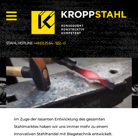
STAHL HOTLINE
+49 (0) 25 64 - 922 - 0
Im Zuge der rasanten Entwicklung des gesamten
LEIDENSCHAFT
LEIDENSCHAFT
Stahlmarktes haben wir uns immer mehr zu einem
FÜR STAHL
FÜR STAHL
innovativen Stahlhandel mit Biegetechnik entwickelt.