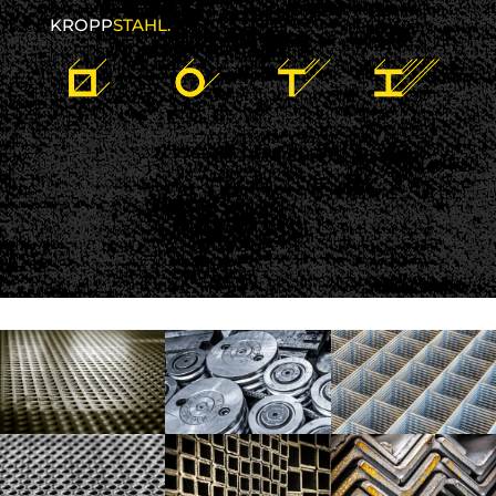
KROPP
STAHL.
NEWS
1
2
Next