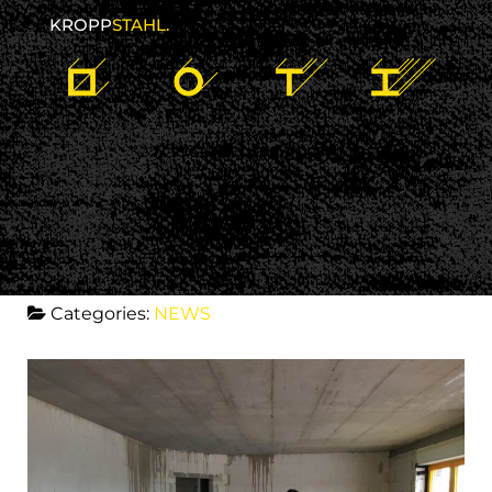
KROPP
STAHL.
21 december 2018
kroppstahl
No comments
Categories:
NEWS