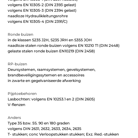
volgens EN 10305-2 (DIN 2393 gelast)
volgens EN 10305-3 (DIN 2394 gelast)
naadloze Hydraulikleitungsrohre
volgens EN 10305-4 (DIN 2391/C)
Ronde buizen
in de klassen S235 J2H, S235 JRH en S355 JOH
naadloze stalen ronde buizen volgens EN 10210 T1 (DIN 2448)
gelaste stalen ronde buizen EN10219 (DIN 2458)
RP-buizen
Deursystemen, raamsystemen, gevelsystemen,
brandbeveiligingssytemen en accessoires
in zwarte en gegelvaniseerde afwerking
Pijptoebehoren
Lasbochten: volgens EN 10253.1 en 2 (DIN 2605)
V-flenzen
Anders
Type 3S bzw. 5S. 90 en 180 graden
volgens DIN 2631, 2632, 2633, 2634, 2635
T- stukken; conc Verloopstukken stukken; Exz. Red.-stukken