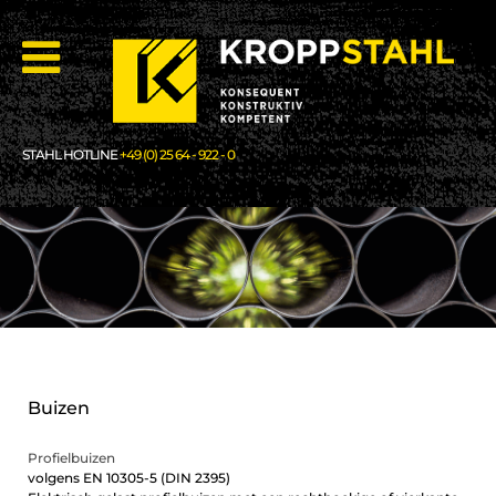
STAHL HOTLINE
+49 (0) 25 64 - 922 - 0
Buizen
Profielbuizen
volgens EN 10305-5 (DIN 2395)