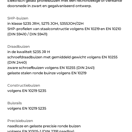
Elektrisch gelast profielbuizen met een rechthoekige of vierkante
doorsnede in zwart en gegalvaniseerd ontwerp.
SHP-buizen
in klasse S235 JRH, S275 JOH, S355JOH/J2H
SHP-profielen van staalconstructie volgens EN 10219 en EN 10210
(DIN 59410 / DIN 59411)
Draadbuizen
in de kwaliteit S235 JR H
schroefdraadbuizen met gemiddeld gewicht volgens EN 10255
(DIN 2440)
zware schroefbuizen volgens EN 10255 (DIN 2441)
gelaste stalen ronde buinze volgens EN 10219
Constructiebuizen
volgens EN 10219 S235
Buisrails
volgens EN 10219 S235
Precisiebuizen
naadloze en gelaste precisie ronde buizen
volgens EN 10305-1 (DIN 2391 naadlos)