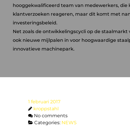
hooggekwalificeerd team van medewerkers, die 
klantverzoeken reageren, maar dit komt met name
investeringsbeleid.
Net zoals de ontwikkelingscycli op de staalmark
ook nieuwe mijlpalen in voor hoogwaardige staal
innovatieve machinepark.
1 februari 2017
kroppstahl
No comments
Categories:
NEWS