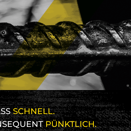
SS
SCHNELL.
NSEQUENT
PÜNKTLICH.