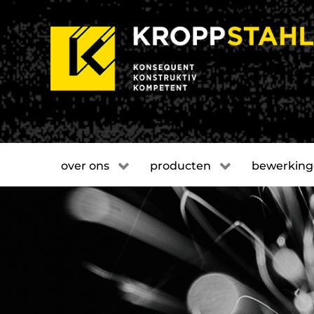
over ons
producten
bewerkin