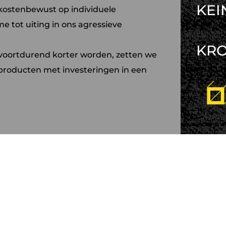
KEI
kostenbewust op individuele
 tot uiting in ons agressieve
KR
t voortdurend korter worden, zetten we
producten met investeringen in een