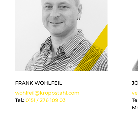
FRANK WOHLFEIL
J
wohlfeil@kroppstahl.com
ve
Tel.:
0151 / 276 109 03
Te
Mo