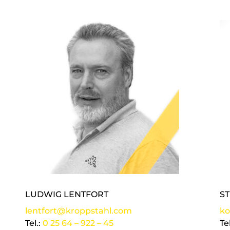
LUDWIG LENTFORT
S
lentfort@kroppstahl.com
ko
Tel.:
0 25 64 – 922 – 45
Te