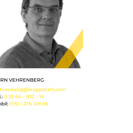
ÖRN VEHRENBERG
hrenberg@kroppstahl.com
l.:
0 25 64 – 922 – 14
bil:
0151 / 276 109 06