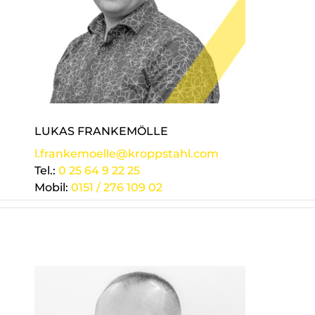
LUKAS FRANKEMÖLLE
l.frankemoelle@kroppstahl.com
Tel.:
0 25 64 9 22 25
Mobil:
0151 / 276 109 02