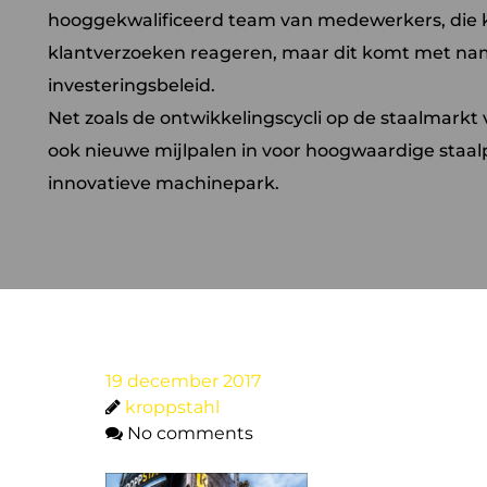
hooggekwalificeerd team van medewerkers, die 
klantverzoeken reageren, maar dit komt met name
investeringsbeleid.
Net zoals de ontwikkelingscycli op de staalmark
ook nieuwe mijlpalen in voor hoogwaardige staal
innovatieve machinepark.
19 december 2017
kroppstahl
No comments