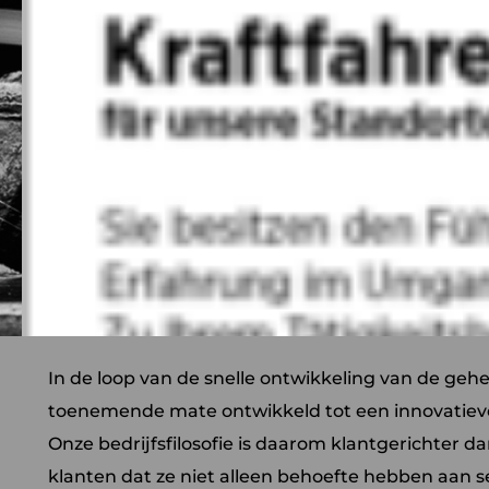
In de loop van de snelle ontwikkeling van de geh
toenemende mate ontwikkeld tot een innovatiev
Onze bedrijfsfilosofie is daarom klantgerichter d
klanten dat ze niet alleen behoefte hebben aan s