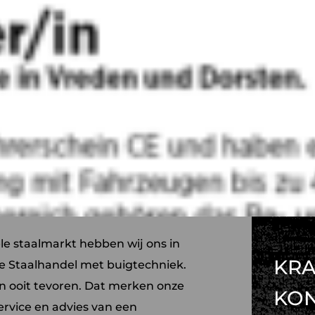
ele staalmarkt hebben wij ons in
KRA
e Staalhandel met buigtechniek.
an ooit tevoren. Dat merken onze
KO
ervice en advies van een