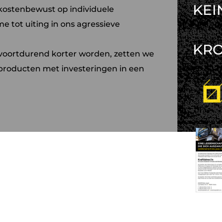
KEI
kostenbewust op individuele
 tot uiting in ons agressieve
KR
t voortdurend korter worden, zetten we
producten met investeringen in een