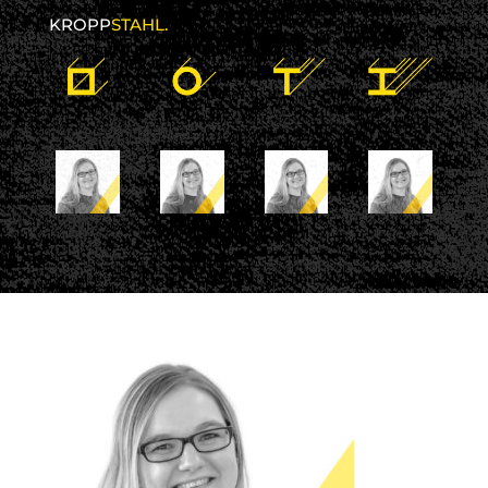
KROPP
STAHL.
27 maart 2020
kroppstahl
No comments