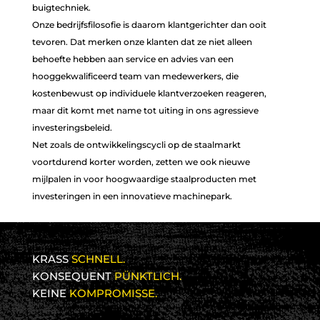
buigtechniek.
LEIDENSCHAFT
LEIDENSCHAFT
Onze bedrijfsfilosofie is daarom klantgerichter dan ooit
FÜR STAHL
FÜR STAHL
tevoren. Dat merken onze klanten dat ze niet alleen
behoefte hebben aan service en advies van een
hooggekwalificeerd team van medewerkers, die
kostenbewust op individuele klantverzoeken reageren,
maar dit komt met name tot uiting in ons agressieve
investeringsbeleid.
Net zoals de ontwikkelingscycli op de staalmarkt
voortdurend korter worden, zetten we ook nieuwe
mijlpalen in voor hoogwaardige staalproducten met
investeringen in een innovatieve machinepark.
KRASS
SCHNELL.
KONSEQUENT
PÜNKTLICH.
KEINE
KOMPROMISSE.