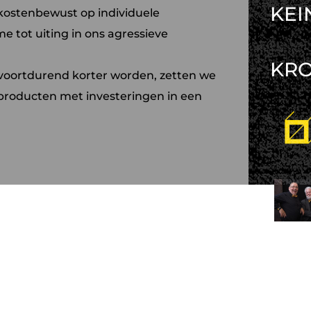
KEI
kostenbewust op individuele
 tot uiting in ons agressieve
KR
t voortdurend korter worden, zetten we
producten met investeringen in een