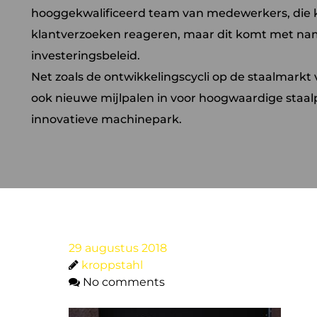
hooggekwalificeerd team van medewerkers, die 
klantverzoeken reageren, maar dit komt met name
investeringsbeleid.
Net zoals de ontwikkelingscycli op de staalmark
ook nieuwe mijlpalen in voor hoogwaardige staal
innovatieve machinepark.
29 augustus 2018
kroppstahl
No comments