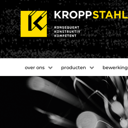
over ons
producten
bewerkin