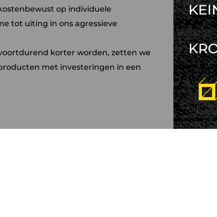
KEI
kostenbewust op individuele
 tot uiting in ons agressieve
KR
t voortdurend korter worden, zetten we
producten met investeringen in een