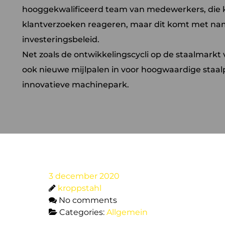
hooggekwalificeerd team van medewerkers, die 
klantverzoeken reageren, maar dit komt met name
investeringsbeleid.
Net zoals de ontwikkelingscycli op de staalmark
ook nieuwe mijlpalen in voor hoogwaardige staal
innovatieve machinepark.
3 december 2020
kroppstahl
No comments
Categories:
Allgemein