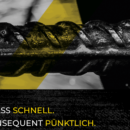
SS
SCHNELL.
NSEQUENT
PÜNKTLICH.