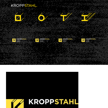
KROPP
STAHL.
13 februari 2017
kroppstahl
No comments