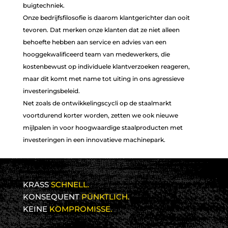
buigtechniek.
LEIDENSCHAFT
LEIDENSCHAFT
Onze bedrijfsfilosofie is daarom klantgerichter dan ooit
FÜR STAHL
FÜR STAHL
tevoren. Dat merken onze klanten dat ze niet alleen
behoefte hebben aan service en advies van een
hooggekwalificeerd team van medewerkers, die
kostenbewust op individuele klantverzoeken reageren,
maar dit komt met name tot uiting in ons agressieve
investeringsbeleid.
Net zoals de ontwikkelingscycli op de staalmarkt
voortdurend korter worden, zetten we ook nieuwe
mijlpalen in voor hoogwaardige staalproducten met
investeringen in een innovatieve machinepark.
KRASS
SCHNELL.
KONSEQUENT
PÜNKTLICH.
KEINE
KOMPROMISSE.