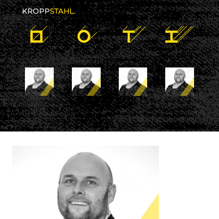
KROPP
STAHL.
10 februari 2025
kroppstahl
No comments