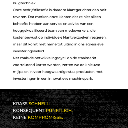
buigtechniek.
LEIDENSCHAFT
LEIDENSCHAFT
Onze bedrijfsfilosofie is daarom klantgerichter dan ooit
FÜR STAHL
FÜR STAHL
tevoren. Dat merken onze klanten dat ze niet alleen
behoefte hebben aan service en advies van een
hooggekwalificeerd team van medewerkers, die
kostenbewust op individuele klantverzoeken reageren,
maar dit komt met name tot uiting in ons agressieve
investeringsbeleid.
Net zoals de ontwikkelingscycli op de staalmarkt
voortdurend korter worden, zetten we ook nieuwe
mijlpalen in voor hoogwaardige staalproducten met
investeringen in een innovatieve machinepark.
KRASS
SCHNELL.
KONSEQUENT
PÜNKTLICH.
KEINE
KOMPROMISSE.